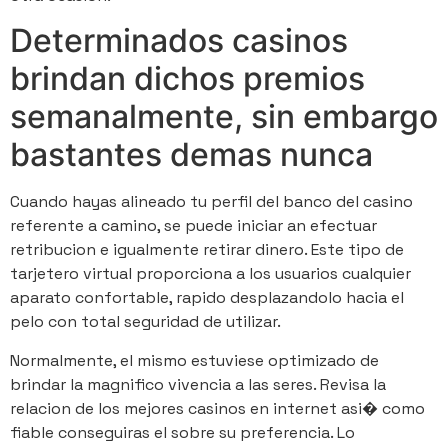
Determinados casinos
brindan dichos premios
semanalmente, sin embargo
bastantes demas nunca
Cuando hayas alineado tu perfil del banco del casino
referente a camino, se puede iniciar an efectuar
retribucion e igualmente retirar dinero. Este tipo de
tarjetero virtual proporciona a los usuarios cualquier
aparato confortable, rapido desplazandolo hacia el
pelo con total seguridad de utilizar.
Normalmente, el mismo estuviese optimizado de
brindar la magnifico vivencia a las seres. Revisa la
relacion de los mejores casinos en internet asi� como
fiable conseguiras el sobre su preferencia. Lo