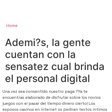
Home
Ademi?s, la gente
cuentan con la
sensatez cual brinda
el personal digital
Una vez sea consentido nuestro paga ?Ya te
encuentras elaborado de disfrutar sobre los novios
juegos con el pasar del tiempo dinero cierto! Los
esposos casinos en internet os pediran textos intimos