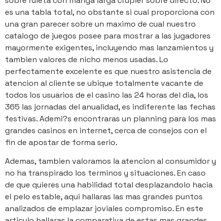
sobre ruleta con manga larga crupier sobre directo. No
es una tabla total, no obstante si cual proporciona con
una gran parecer sobre un maximo de cual nuestro
catalogo de juegos posee para mostrar a las jugadores
mayormente exigentes, incluyendo mas lanzamientos y
tambien valores de nicho menos usadas. Lo
perfectamente excelente es que nuestro asistencia de
atencion al cliente se ubique totalmente vacante de
todos los usuarios de el casino las 24 horas del dia, los
365 las jornadas del anualidad, es indiferente las fechas
festivas. Ademi?s encontraras un planning para los mas
grandes casinos en internet, cerca de consejos con el
fin de apostar de forma serio.
Ademas, tambien valoramos la atencion al consumidor y
no ha transpirado los terminos y situaciones. En caso
de que quieres una habilidad total desplazandolo hacia
el pelo estable, aqui hallaras las mas grandes puntos
analizados de emplazar joviales compromiso. En este
articulo hallaras la comparativa de estas mas grandes