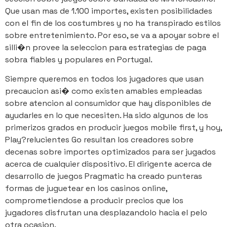
Que usan mas de 1.100 importes, existen posibilidades
con el fin de los costumbres y no ha transpirado estilos
sobre entretenimiento. Por eso, se va a apoyar sobre el
silli�n provee la seleccion para estrategias de paga
sobra fiables y populares en Portugal.
Siempre queremos en todos los jugadores que usan
precaucion asi� como existen amables empleadas
sobre atencion al consumidor que hay disponibles de
ayudarles en lo que necesiten. Ha sido algunos de los
primerizos grados en producir juegos mobile first, y hoy,
Play?relucientes Go resultan los creadores sobre
decenas sobre importes optimizados para ser jugados
acerca de cualquier dispositivo. El dirigente acerca de
desarrollo de juegos Pragmatic ha creado punteras
formas de juguetear en los casinos online,
comprometiendose a producir precios que los
jugadores disfrutan una desplazandolo hacia el pelo
otra ocasion.