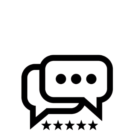
Skip
to
content