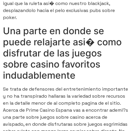
igual que la ruleta asi� como nuestro blackjack,
desplazandolo hacia el pelo exclusivas pubs sobre
poker.
Una parte en donde se
puede relajarte asi� como
disfrutar de las juegos
sobre casino favoritos
indudablemente
Se trata de defensores del entretenimiento importante
y no ha transpirado hallaras la variedad sobre recursos
en la detalle menor de al completo pagina de el sitio.
Acerca de Prime Casino Espana vas a encontrar ademi?s
una parte sobre juegos sobre casino acerca de
avispado, en donde disfrutaras sobre juegos esgrimidas