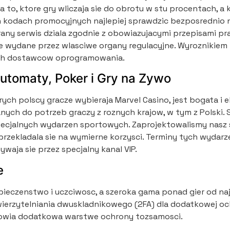
 to, ktore gry wliczaja sie do obrotu w stu procentach, a
kodach promocyjnych najlepiej sprawdzic bezposrednio na 
any serwis dziala zgodnie z obowiazujacymi przepisami p
e wydane przez wlasciwe organy regulacyjne. Wyroznikiem 
ych dostawcow oprogramowania.
utomaty, Poker i Gry na Zywo
ch polscy gracze wybieraja Marvel Casino, jest bogata i 
nych do potrzeb graczy z roznych krajow, w tym z Polski.
i specjalnych wydarzen sportowych. Zaprojektowalismy nas
przekladala sie na wymierne korzysci. Terminy tych wyda
aja sie przez specjalny kanal VIP.
e
zpieczenstwo i uczciwosc, a szeroka gama ponad gier od 
ierzytelniania dwuskladnikowego (2FA) dla dodatkowej och
nowia dodatkowa warstwe ochrony tozsamosci.