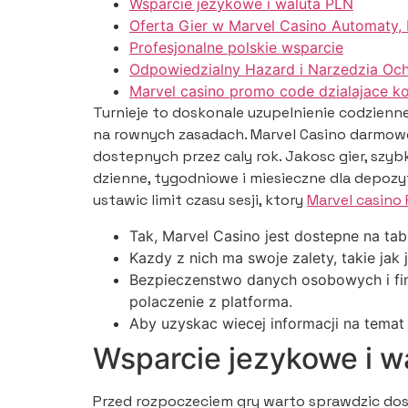
Wsparcie jezykowe i waluta PLN
Oferta Gier w Marvel Casino Automaty, 
Profesjonalne polskie wsparcie
Odpowiedzialny Hazard i Narzedzia Oc
Marvel casino promo code dzialajace ko
Turnieje to doskonale uzupelnienie codzienn
na rownych zasadach. Marvel Casino darmow
dostepnych przez caly rok. Jakosc gier, szyb
dzienne, tygodniowe i miesieczne dla depoz
ustawic limit czasu sesji, ktory
Marvel casino 
Tak, Marvel Casino jest dostepne na tab
Kazdy z nich ma swoje zalety, takie jak 
Bezpieczenstwo danych osobowych i fi
polaczenie z platforma.
Aby uzyskac wiecej informacji na temat 
Wsparcie jezykowe i w
Przed rozpoczeciem gry warto sprawdzic dos