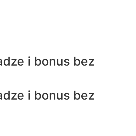
adze i bonus bez
adze i bonus bez