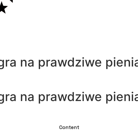
gra na prawdziwe pieni
gra na prawdziwe pieni
Content