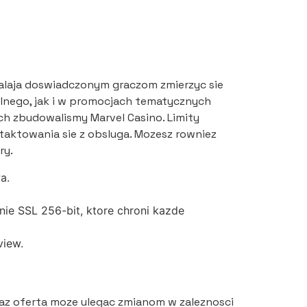
zwalaja doswiadczonym graczom zmierzyc sie
nego, jak i w promocjach tematycznych
ych zbudowalismy Marvel Casino. Limity
taktowania sie z obsluga. Mozesz rowniez
ry.
a.
e SSL 256-bit, ktore chroni kazde
view.
waz oferta moze ulegac zmianom w zaleznosci