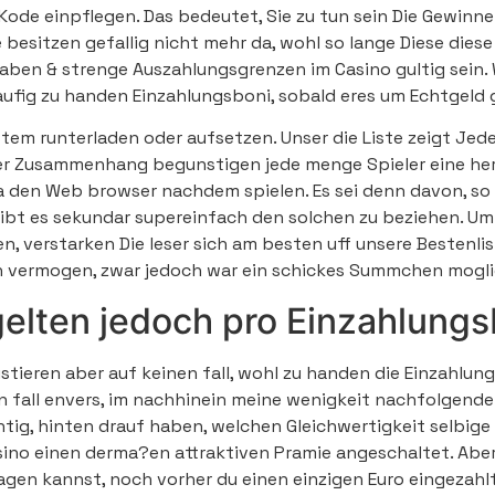
Kode einpflegen. Das bedeutet, Sie zu tun sein Die Gewinne
e besitzen gefallig nicht mehr da, wohl so lange Diese di
ben & strenge Auszahlungsgrenzen im Casino gultig sein. 
laufig zu handen Einzahlungsboni, sobald eres um Echtgeld 
stem runterladen oder aufsetzen. Unser die Liste zeigt Je
ger Zusammenhang begunstigen jede menge Spieler eine her
a den Web browser nachdem spielen. Es sei denn davon, so 
leibt es sekundar supereinfach den solchen zu beziehen. U
 verstarken Die leser sich am besten uff unsere Bestenliste
en vermogen, zwar jedoch war ein schickes Summchen mogli
elten jedoch pro Einzahlungsb
xistieren aber auf keinen fall, wohl zu handen die Einzahl
nen fall envers, im nachhinein meine wenigkeit nachfolgend
htig, hinten drauf haben, welchen Gleichwertigkeit selbige 
sino einen derma?en attraktiven Pramie angeschaltet. Aber w
gen kannst, noch vorher du einen einzigen Euro eingezahlt