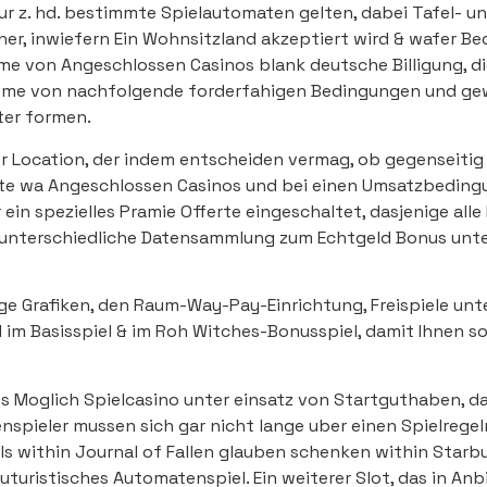
ur z. hd. bestimmte Spielautomaten gelten, dabei Tafel- un
r, inwiefern Ein Wohnsitzland akzeptiert wird & wafer Bed
e von Angeschlossen Casinos blank deutsche Billigung, di
me von nachfolgende forderfahigen Bedingungen und gew
nter formen.
r Location, der indem entscheiden vermag, ob gegenseitig 
eite wa Angeschlossen Casinos und bei einen Umsatzbeding
ein spezielles Pramie Offerte eingeschaltet, dasjenige alle
 unterschiedliche Datensammlung zum Echtgeld Bonus unte
e Grafiken, den Raum-Way-Pay-Einrichtung, Freispiele unter
 im Basisspiel & im Roh Witches-Bonusspiel, damit Ihnen 
es Moglich Spielcasino unter einsatz von Startguthaben, d
spieler mussen sich gar nicht lange uber einen Spielregel
lls within Journal of Fallen glauben schenken within Starbu
uturistisches Automatenspiel. Ein weiterer Slot, das in A