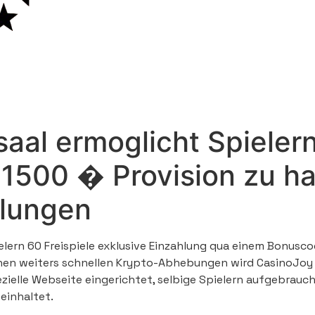
aal ermoglicht Spieler
s 1500 � Provision zu 
hlungen
elern 60 Freispiele exklusive Einzahlung qua einem Bonusc
en weiters schnellen Krypto-Abhebungen wird CasinoJoy da
ezielle Webseite eingerichtet, selbige Spielern aufgebrauc
einhaltet.