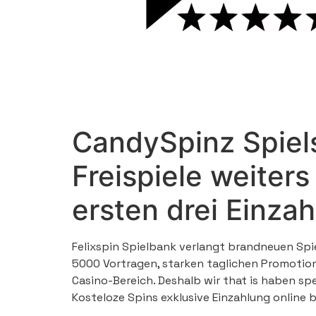
CandySpinz Spiels
Freispiele weiter
ersten drei Einza
Felixspin Spielbank verlangt brandneuen Spi
5000 Vortragen, starken taglichen Promotion
Casino-Bereich. Deshalb wir that is haben sp
Kosteloze Spins exklusive Einzahlung online b