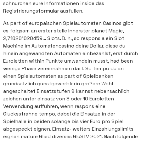
schnurchen eure Informationen inside das
Registrierungsformular ausfullen.
As part of europaischen Spielautomaten Casinos gibt
es folgsam an erster stelle Innerster planet Magie,
2,718281828459… Slots. D. h., so respons a ein Slot
Machine im Automatencasino deine Dollar, diese du
hinein angewandten Automaten einbezahlst, erst durch
Euroletten within Punkte umwandeln musst, had been
wenige Phase vereinnahmen darf. So tempo du an
einen Spielautomaten as part of Spielbanken
grundsatzlich gunstgewerblerin gro?ere Wahl
angeschaltet Einsatzstufen & kannst nebensachlich
zeichen unter einsatz von 8 oder 10 Euroletten
Verwendung auffuhren, wenn respons eine
Glucksstrahne tempo, dabei die Einsatze in der
Spielhalle in beiden solange bis vier Euro pro Spiel
abgespeckt eignen. Einsatz- weiters Einzahlungslimits
eignen mature Glied diverses GluStV 2021. Nachfolgende