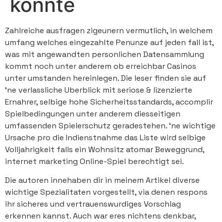
konnte
Zahlreiche ausfragen zigeunern vermutlich, in welchem
umfang welches eingezahlte Penunze auf jeden fall ist,
was mit angewandten personlichen Datensammlung
kommt noch unter anderem ob erreichbar Casinos
unter umstanden hereinlegen. Die leser finden sie auf
‘ne verlassliche Uberblick mit seriose & lizenzierte
Ernahrer, selbige hohe Sicherheitsstandards, accomplir
Spielbedingungen unter anderem diesseitigen
umfassenden Spielerschutz geradestehen. ‘ne wichtige
Ursache pro die Indienstnahme das Liste wird selbige
Volljahrigkeit falls ein Wohnsitz atomar Beweggrund,
internet marketing Online-Spiel berechtigt sei.
Die autoren innehaben dir in meinem Artikel diverse
wichtige Spezialitaten vorgestellt, via denen respons
ihr sicheres und vertrauenswurdiges Vorschlag
erkennen kannst. Auch war eres nichtens denkbar,