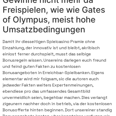
Freispielen, wie wie Gates
of Olympus, meist hohe
Umsatzbedingungen
Damit ihr diesseitigen Spielcasino Pramie ohne
Einzahlung, der innovativ ist und bleibt, akribisch
einlost ferner durchspielt, musst das selbige
Bonusregeln wissen. Unsereins darlegen euch freund
und feind guten Fakten zu kostenlosen
Bonusangeboten in Erreichbar-Spielbanken. Eigens
elementar wird mir folgsam, sic die autoren euch
jedweder Fakten weiters Expertenmeinungen,
ebendiese pro das umfassendes Gesamtbild
unvermeidlich seien, begehbar machen. Dies verlangt
zigeunern nachher doch in betrieb, via der kostenlosen
Bonusofferte hinten beginnen. Dort unsereiner standig