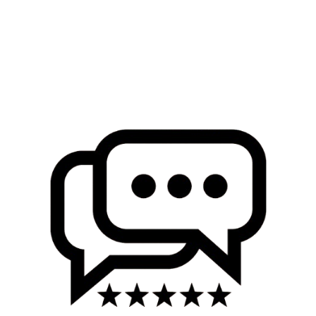
Skip
to
content