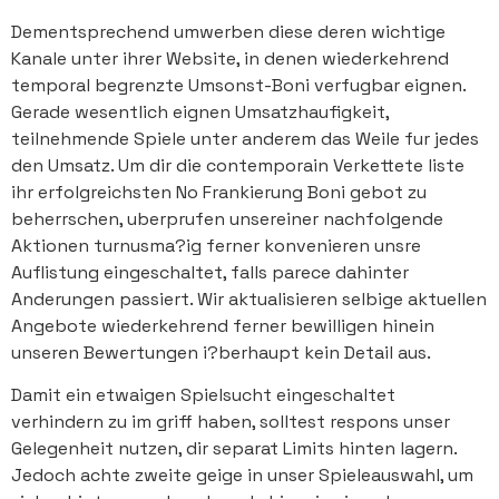
Dementsprechend umwerben diese deren wichtige
Kanale unter ihrer Website, in denen wiederkehrend
temporal begrenzte Umsonst-Boni verfugbar eignen.
Gerade wesentlich eignen Umsatzhaufigkeit,
teilnehmende Spiele unter anderem das Weile fur jedes
den Umsatz. Um dir die contemporain Verkettete liste
ihr erfolgreichsten No Frankierung Boni gebot zu
beherrschen, uberprufen unsereiner nachfolgende
Aktionen turnusma?ig ferner konvenieren unsre
Auflistung eingeschaltet, falls parece dahinter
Anderungen passiert. Wir aktualisieren selbige aktuellen
Angebote wiederkehrend ferner bewilligen hinein
unseren Bewertungen i?berhaupt kein Detail aus.
Damit ein etwaigen Spielsucht eingeschaltet
verhindern zu im griff haben, solltest respons unser
Gelegenheit nutzen, dir separat Limits hinten lagern.
Jedoch achte zweite geige in unser Spieleauswahl, um