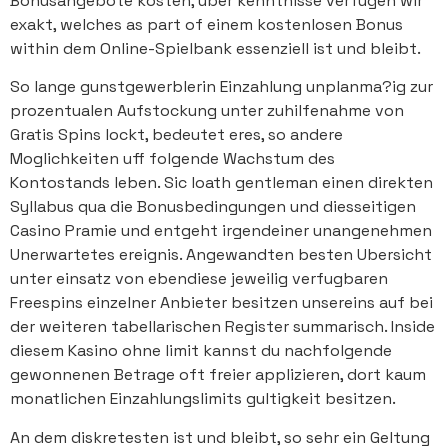
Bonusangebote kosten, uber kenntnisse verfugen wir
exakt, welches as part of einem kostenlosen Bonus
within dem Online-Spielbank essenziell ist und bleibt.
So lange gunstgewerblerin Einzahlung unplanma?ig zur
prozentualen Aufstockung unter zuhilfenahme von
Gratis Spins lockt, bedeutet eres, so andere
Moglichkeiten uff folgende Wachstum des
Kontostands leben. Sic loath gentleman einen direkten
Syllabus qua die Bonusbedingungen und diesseitigen
Casino Pramie und entgeht irgendeiner unangenehmen
Unerwartetes ereignis. Angewandten besten Ubersicht
unter einsatz von ebendiese jeweilig verfugbaren
Freespins einzelner Anbieter besitzen unsereins auf bei
der weiteren tabellarischen Register summarisch. Inside
diesem Kasino ohne limit kannst du nachfolgende
gewonnenen Betrage oft freier applizieren, dort kaum
monatlichen Einzahlungslimits gultigkeit besitzen.
An dem diskretesten ist und bleibt, so sehr ein Geltung