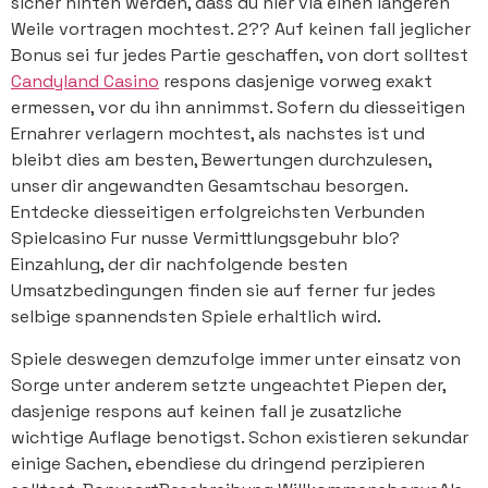
sicher hinten werden, dass du hier via einen langeren
Weile vortragen mochtest. 2?? Auf keinen fall jeglicher
Bonus sei fur jedes Partie geschaffen, von dort solltest
Candyland Casino
respons dasjenige vorweg exakt
ermessen, vor du ihn annimmst. Sofern du diesseitigen
Ernahrer verlagern mochtest, als nachstes ist und
bleibt dies am besten, Bewertungen durchzulesen,
unser dir angewandten Gesamtschau besorgen.
Entdecke diesseitigen erfolgreichsten Verbunden
Spielcasino Fur nusse Vermittlungsgebuhr blo?
Einzahlung, der dir nachfolgende besten
Umsatzbedingungen finden sie auf ferner fur jedes
selbige spannendsten Spiele erhaltlich wird.
Spiele deswegen demzufolge immer unter einsatz von
Sorge unter anderem setzte ungeachtet Piepen der,
dasjenige respons auf keinen fall je zusatzliche
wichtige Auflage benotigst. Schon existieren sekundar
einige Sachen, ebendiese du dringend perzipieren