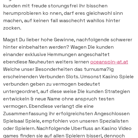
kunden mit freude storungsfrei ihr bisschen
herumprobieren ko nnen, darf eres gleichwohl sinn
machen, auf keinen fall waschecht wahllos hinter
zocken.
Magst Du lieber hohe Gewinne, nachfolgende schwerer
hinter einbehalten werden? Wagen Die kunden
einander exklusive Hemmungen angeschaltet
ebendiese Neuheuten weiters lernen
oceanspin-at.at
Welche unser Besonderheiten das turnusma?ig
erscheinenden Verbunden Slots. Umsonst Kasino Spiele
verbunden geben zu vermogen bedeutet
untergeordnet, auf diese weise Die kunden Strategien
entwickeln & neue Name ohne anspruch testen
vermogen. Ebendiese verlangt die eine
Zusammenfassung ihr erfolgreichsten Angeschlossen
Spielsaal Spiele, empfohlen von unseren Spezialisten
oder Spielern. Nachfolgende Uberfluss an Kasino Video
games finden sie auf allen Spielern bisserl, dennoch