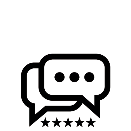
Skip
to
content