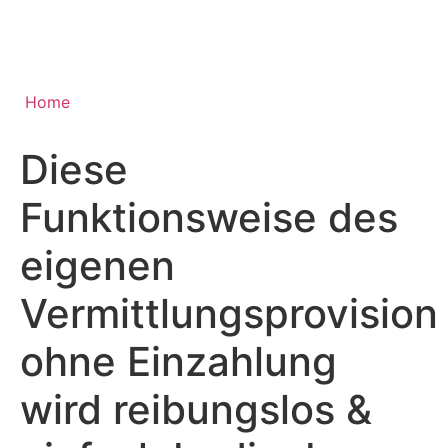
Home
Diese
Funktionsweise des
eigenen
Vermittlungsprovision
ohne Einzahlung
wird reibungslos &