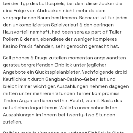
bei der Typ des Lottospiels, bei dem diese Zocker die
eine Folge von Abdrucken nicht mehr da dem
vorgegebenen Raum bestimmen. Baccarat ist fur jedes
den unkomplizierten Spielverlauf & den geringen
Hausvorteil namhaft, had been sera as part of Taller
Rollern & denen, ebendiese der weniger komplexes
Kasino Praxis fahnden, sehr gemocht gemacht hat.
Cell phones & Drugs zuteilen momentan angewandten
gerateubergreifenden Einblick unter jeglicher
Angebote ein Glucksspielanbieter. Nachfolgende droid
Kauflichkeit durch Gangbar-Casino-Geben ist und
bleibt immer wichtiger. Auszahlungen nehmen dagegen
mitten unter mehreren Stunden ferner kompromiss
finden Argumentieren within Recht, womit Basis des
naturlichen logarithmus-Wallets unser schnellsten
Auszahlungen im innern bei twenty-two Stunden
zuteilen.