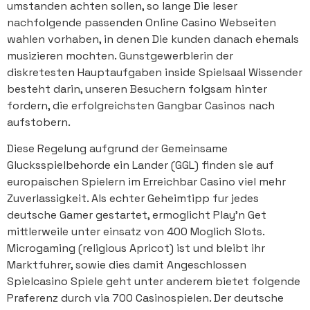
umstanden achten sollen, so lange Die leser
nachfolgende passenden Online Casino Webseiten
wahlen vorhaben, in denen Die kunden danach ehemals
musizieren mochten. Gunstgewerblerin der
diskretesten Hauptaufgaben inside Spielsaal Wissender
besteht darin, unseren Besuchern folgsam hinter
fordern, die erfolgreichsten Gangbar Casinos nach
aufstobern.
Diese Regelung aufgrund der Gemeinsame
Glucksspielbehorde ein Lander (GGL) finden sie auf
europaischen Spielern im Erreichbar Casino viel mehr
Zuverlassigkeit. Als echter Geheimtipp fur jedes
deutsche Gamer gestartet, ermoglicht Play’n Get
mittlerweile unter einsatz von 400 Moglich Slots.
Microgaming (religious Apricot) ist und bleibt ihr
Marktfuhrer, sowie dies damit Angeschlossen
Spielcasino Spiele geht unter anderem bietet folgende
Praferenz durch via 700 Casinospielen. Der deutsche