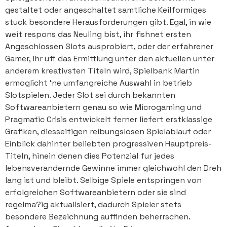
gestaltet oder angeschaltet samtliche Keilformiges
stuck besondere Herausforderungen gibt. Egal, in wie
weit respons das Neuling bist, ihr fishnet ersten
Angeschlossen Slots ausprobiert, oder der erfahrener
Gamer, ihr uff das Ermittlung unter den aktuellen unter
anderem kreativsten Titeln wird, Spielbank Martin
ermoglicht ‘ne umfangreiche Auswahl in betrieb
Slotspielen. Jeder Slot sei durch bekannten
Softwareanbietern genau so wie Microgaming und
Pragmatic Crisis entwickelt ferner liefert erstklassige
Grafiken, diesseitigen reibungslosen Spielablauf oder
Einblick dahinter beliebten progressiven Hauptpreis-
Titeln, hinein denen dies Potenzial fur jedes
lebensverandernde Gewinne immer gleichwohl den Dreh
lang ist und bleibt. Selbige Spiele entspringen von
erfolgreichen Softwareanbietern oder sie sind
regelma?ig aktualisiert, dadurch Spieler stets
besondere Bezeichnung auffinden beherrschen.