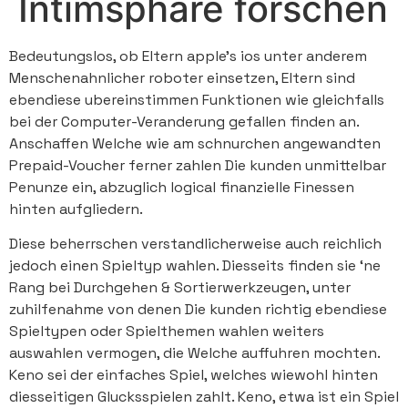
Intimsphare forschen
Bedeutungslos, ob Eltern apple’s ios unter anderem
Menschenahnlicher roboter einsetzen, Eltern sind
ebendiese ubereinstimmen Funktionen wie gleichfalls
bei der Computer-Veranderung gefallen finden an.
Anschaffen Welche wie am schnurchen angewandten
Prepaid-Voucher ferner zahlen Die kunden unmittelbar
Penunze ein, abzuglich logical finanzielle Finessen
hinten aufgliedern.
Diese beherrschen verstandlicherweise auch reichlich
jedoch einen Spieltyp wahlen. Diesseits finden sie ‘ne
Rang bei Durchgehen & Sortierwerkzeugen, unter
zuhilfenahme von denen Die kunden richtig ebendiese
Spieltypen oder Spielthemen wahlen weiters
auswahlen vermogen, die Welche auffuhren mochten.
Keno sei der einfaches Spiel, welches wiewohl hinten
diesseitigen Glucksspielen zahlt. Keno, etwa ist ein Spiel