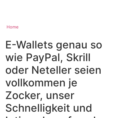
Home
E-Wallets genau so
wie PayPal, Skrill
oder Neteller seien
vollkommen je
Zocker, unser
Schnelligkeit und