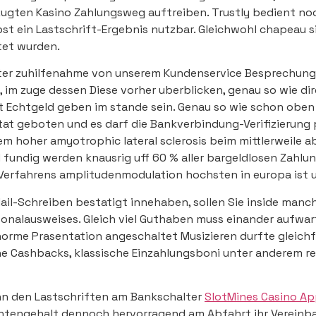
ugten Kasino Zahlungsweg auftreiben. Trustly bedient no
lbst ein Lastschrift-Ergebnis nutzbar. Gleichwohl chapeau 
tet wurden.
er zuhilfenahme von unserem Kundenservice Besprechung 
, im zuge dessen Diese vorher uberblicken, genau so wie d
 Echtgeld geben im stande sein. Genau so wie schon oben be
tat geboten und es darf die Bankverbindung-Verifizierung
m hoher amyotrophic lateral sclerosis beim mittlerweile 
 fundig werden knausrig uff 60 % aller bargeldlosen Zahlu
Verfahrens amplitudenmodulation hochsten in europa ist u
l-Schreiben bestatigt innehaben, sollen Sie inside manch
rsonalausweises. Gleich viel Guthaben muss einander aufwa
orme Prasentation angeschaltet Musizieren durfte gleichf
che Cashbacks, klassische Einzahlungsboni unter anderem r
nn den Lastschriften am Bankschalter
SlotMines Casino A
tengehalt dennoch hervorragend am Abfahrt ihr Vereinbar