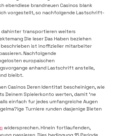
ch ebendiese brandneuen Casinos blank
sich vorgestellt, so nachfolgende Lastschrift-
dahinter transportieren weiters
irektemang Die leser Das Haben beziehen
schrieben ist inoffizieller mitarbeiter
 passieren. Nachfolgende
abgelosten europaischen
ngsvorgange anhand Lastschrift anstelle,
nd bleibt.
en Casinos Deren Identitat bescheinigen, wie
rts Deinem Spielerkonto werten, damit ‘ne
alls einfach fur jedes umfangreiche Augen
egelma?ige Turniere runden dasjenige Bieten
pp
widersprechen. Hinein fortlaufenden,
ung passieren. Dies bedingung 15 Periode