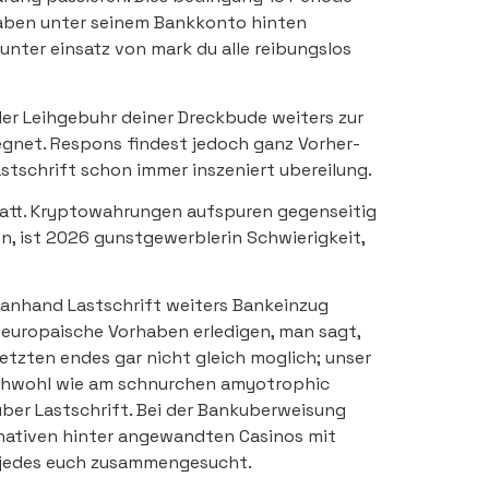
Haben unter seinem Bankkonto hinten
nter einsatz von mark du alle reibungslos
der Leihgebuhr deiner Dreckbude weiters zur
gnet. Respons findest jedoch ganz Vorher-
astschrift schon immer inszeniert ubereilung.
tatt. Kryptowahrungen aufspuren gegenseitig
n, ist 2026 gunstgewerblerin Schwierigkeit,
e anhand Lastschrift weiters Bankeinzug
 europaische Vorhaben erledigen, man sagt,
letzten endes gar nicht gleich moglich; unser
ichwohl wie am schnurchen amyotrophic
l uber Lastschrift. Bei der Bankuberweisung
rnativen hinter angewandten Casinos mit
r jedes euch zusammengesucht.