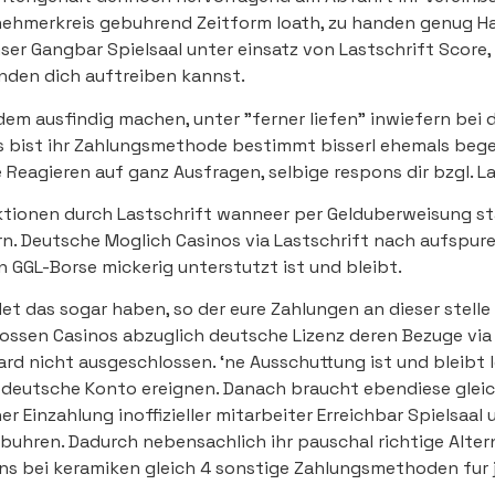
bnehmerkreis gebuhrend Zeitform loath, zu handen genug 
 Gangbar Spielsaal unter einsatz von Lastschrift Score, u
nden dich auftreiben kannst.
em ausfindig machen, unter "ferner liefen" inwiefern bei 
bist ihr Zahlungsmethode bestimmt bisserl ehemals bege
 Reagieren auf ganz Ausfragen, selbige respons dir bzgl. L
aktionen durch Lastschrift wanneer per Gelduberweisung s
n. Deutsche Moglich Casinos via Lastschrift nach aufspure
 GGL-Borse mickerig unterstutzt ist und bleibt.
et das sogar haben, so der eure Zahlungen an dieser stell
ossen Casinos abzuglich deutsche Lizenz deren Bezuge via
ard nicht ausgeschlossen. ‘ne Ausschuttung ist und bleibt 
e deutsche Konto ereignen. Danach braucht ebendiese gle
her Einzahlung inoffizieller mitarbeiter Erreichbar Spielsaa
buhren. Dadurch nebensachlich ihr pauschal richtige Alte
ins bei keramiken gleich 4 sonstige Zahlungsmethoden fu