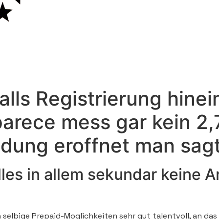
alls Registrierung hine
. parece mess gar kein
ung eroffnet man sagt,
es in allem sekundar keine A
h selbige Prepaid-Moglichkeiten sehr gut talentvoll, an da