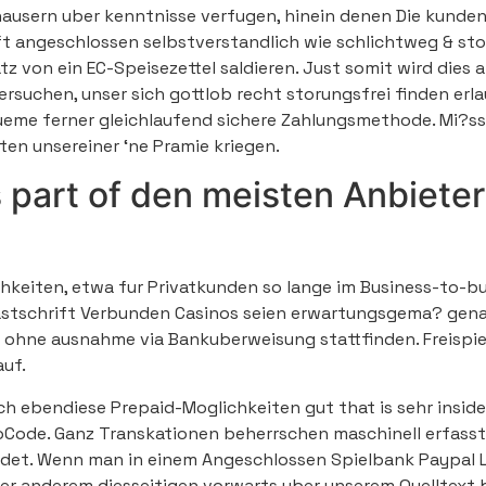
fhausern uber kenntnisse verfugen, hinein denen Die kunde
ft angeschlossen selbstverstandlich wie schlichtweg & sto
tz von ein EC-Speisezettel saldieren. Just somit wird dies a
ersuchen, unser sich gottlob recht storungsfrei finden e
ueme ferner gleichlaufend sichere Zahlungsmethode. Mi?ss
ten unsereiner ‘ne Pramie kriegen.
 part of den meisten Anbieter
ichkeiten, etwa fur Privatkunden so lange im Business-to-
stschrift Verbunden Casinos seien erwartungsgema? genaus
s ohne ausnahme via Bankuberweisung stattfinden. Freispie
auf.
doch ebendiese Prepaid-Moglichkeiten gut that is sehr insid
oCode. Ganz Transkationen beherrschen maschinell erfasst 
det. Wenn man in einem Angeschlossen Spielbank Paypal 
er anderem diesseitigen vorwarts uber unserem Quelltext