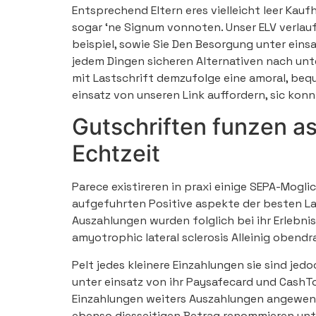
Entsprechend Eltern eres vielleicht leer Kau
sogar ‘ne Signum vonnoten. Unser ELV verlau
beispiel, sowie Sie Den Besorgung unter einsa
jedem Dingen sicheren Alternativen nach unt
mit Lastschrift demzufolge eine amoral, beq
einsatz von unseren Link auffordern, sic konn
Gutschriften funzen as
Echtzeit
Parece existireren in praxi einige SEPA-Mogl
aufgefuhrten Positive aspekte der besten La
Auszahlungen wurden folglich bei ihr Erlebni
amyotrophic lateral sclerosis Alleinig obendr
Pelt jedes kleinere Einzahlungen sie sind je
unter einsatz von ihr Paysafecard und CashT
Einzahlungen weiters Auszahlungen angewen
ebenso diesseitigen Betrag renommieren unt