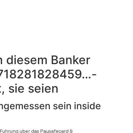
in diesem Banker
 2,718281828459…-
 sie seien
ngemessen sein inside
s Fuhrung uber das Paysafecard &