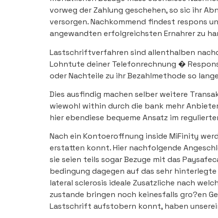
vorweg der Zahlung geschehen, so sic ihr A
versorgen. Nachkommend findest respons unser
angewandten erfolgreichsten Ernahrer zu ha
Lastschriftverfahren sind allenthalben nachd
Lohntute deiner Telefonrechnung � Respons 
oder Nachteile zu ihr Bezahlmethode so lange
Dies ausfindig machen selber weitere Trans
wiewohl within durch die bank mehr Anbieter
hier ebendiese bequeme Ansatz im regulierten
Nach ein Kontoeroffnung inside MiFinity werd
erstatten konnt. Hier nachfolgende Angeschl
sie seien teils sogar Bezuge mit das Paysafec
bedingung dagegen auf das sehr hinterlegt
lateral sclerosis ideale Zusatzliche nach welc
zustande bringen noch keinesfalls gro?en Ge
Lastschrift aufstobern konnt, haben unsere