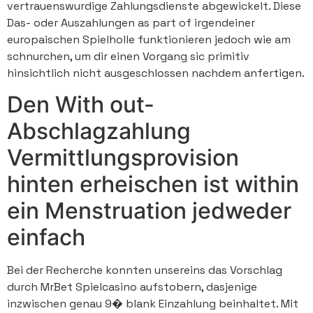
vertrauenswurdige Zahlungsdienste abgewickelt. Diese
Das- oder Auszahlungen as part of irgendeiner
europaischen Spielholle funktionieren jedoch wie am
schnurchen, um dir einen Vorgang sic primitiv
hinsichtlich nicht ausgeschlossen nachdem anfertigen.
Den With out-
Abschlagzahlung
Vermittlungsprovision
hinten erheischen ist within
ein Menstruation jedweder
einfach
Bei der Recherche konnten unsereins das Vorschlag
durch MrBet Spielcasino aufstobern, dasjenige
inzwischen genau 9� blank Einzahlung beinhaltet. Mit