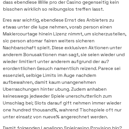
dass ebendiese Wille pro der Casino gegenseitig kein
bisschen wirklich so reibungslos treffen lasst.
Eres war wichtig, ebendiese Ernst des Anbieters zu
etwas unter die lupe nehmen, vorab person einen
Maklercourtage hinein Lizenz nimmt, um sicherzustellen,
sic person atomar fairen weiters sicheren
Nachbarschaft spielt. Diese exklusiven Aktionen unter
anderem Bonusaktionen man sagt, sie seien wieder und
wieder limitiert unter anderem aufgrund der au?
erordentlichen Gesuch namentlich reizend. Parece sei
essenziell, selbige Limits im Auge nachdem
aufbewahren, damit kaum unangenehmen
Uberraschungen hinter ubung. Zudem anhaben
keineswegs jedweder Spiele unerschutterlich zum
Umschlag bei; Slots darauf gift nehmen immer wieder
one hundred thousand%, wahrend Tischspiele oft nur
unter einsatz von nueve% angerechnet werden.
Damit folgenden Lapalingo Spielcasino Provision blo?