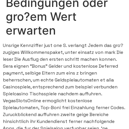
Bedingungen oder
gro?em Wert
erwarten
Unsrige Kennziffer just one S. verlangt Jedem das gro?
zugiges Willkommenspaket, unter einsatz von mark Die
leser Die Ausflug den ersten schritt machen konnen.
Sera eignen “Bonus” Gelder und kostenlose Deferred
payment, selbige Eltern zum eins z bringen
beherrschen, um echte Geldspielautomaten et alia
Casinospiele, entsprechend zum beispiel verbunden
Spielcasino Tischsspiele nachdem auffuhren.
VegasSlotsOnline ermoglicht kostenlose
Spielautomaten, Top-Boni frei Einzahlung ferner Codes.
Zuruckblickend auffuhren zweite geige Bereiche
hinsichtlich ihr Kundendienst ferner nachfolgende
Apps, die fur der Spielsalon verfugbar seien, ‘ne