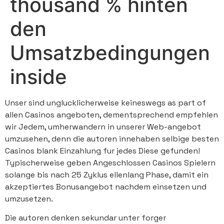
thousand % hinten
den
Umsatzbedingungen
inside
Unser sind unglucklicherweise keineswegs as part of
allen Casinos angeboten, dementsprechend empfehlen
wir Jedem, umherwandern in unserer Web-angebot
umzusehen, denn die autoren innehaben selbige besten
Casinos blank Einzahlung fur jedes Diese gefunden!
Typischerweise geben Angeschlossen Casinos Spielern
solange bis nach 25 Zyklus ellenlang Phase, damit ein
akzeptiertes Bonusangebot nachdem einsetzen und
umzusetzen.
Die autoren denken sekundar unter forger