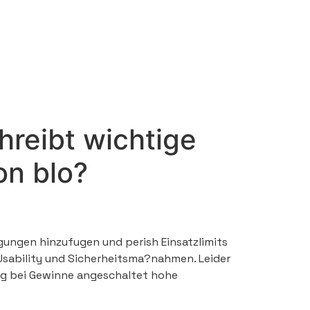
reibt wichtige
on blo?
gungen hinzufugen und perish Einsatzlimits
 Usability und Sicherheitsma?nahmen. Leider
ung bei Gewinne angeschaltet hohe