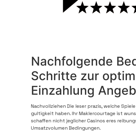
Nachfolgende Bed
Schritte zur opti
Einzahlung Angeb
Nachvollziehen Die leser prazis, welche Spie
gultigkeit haben. Ihr Maklercourtage ist wu
schaffen nicht jeglicher Casinos eres reibu
Umsatzvolumen Bedingungen.