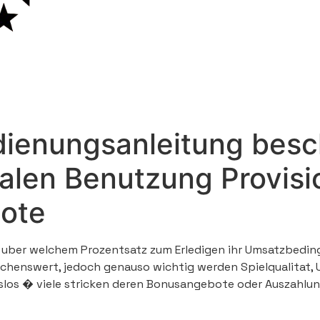
ienungsanleitung besch
malen Benutzung Provisi
ote
le uber welchem Prozentsatz zum Erledigen ihr Umsatzbedin
nschenswert, jedoch genauso wichtig werden Spielqualitat,
ngslos � viele stricken deren Bonusangebote oder Auszahl