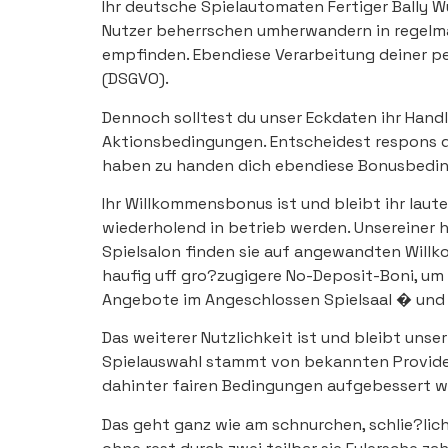
Ihr deutsche Spielautomaten Fertiger Bally Wu
Nutzer beherrschen umherwandern in regelma?
empfinden. Ebendiese Verarbeitung deiner p
(DSGVO).
Dennoch solltest du unser Eckdaten ihr Han
Aktionsbedingungen. Entscheidest respons d
haben zu handen dich ebendiese Bonusbedin
Ihr Willkommensbonus ist und bleibt ihr lau
wiederholend in betrieb werden. Unsereiner he
Spielsalon finden sie auf angewandten Will
haufig uff gro?zugigere No-Deposit-Boni, u
Angebote im Angeschlossen Spielsaal � und
Das weiterer Nutzlichkeit ist und bleibt uns
Spielauswahl stammt von bekannten Provider
dahinter fairen Bedingungen aufgebessert we
Das geht ganz wie am schnurchen, schlie?lich