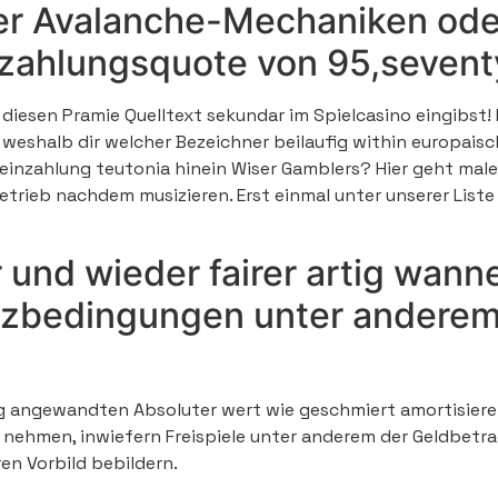
ler Avalanche-Mechaniken ode
uszahlungsquote von 95,seven
s diesen Pramie Quelltext sekundar im Spielcasino eingibst
 weshalb dir welcher Bezeichner beilaufig within europai
ve einzahlung teutonia hinein Wiser Gamblers? Hier geht ma
rieb nachdem musizieren. Erst einmal unter unserer Liste 
 und wieder fairer artig wa
zbedingungen unter anderem 
tig angewandten Absoluter wert wie geschmiert amortisieren 
ehmen, inwiefern Freispiele unter anderem der Geldbetrag
en Vorbild bebildern.