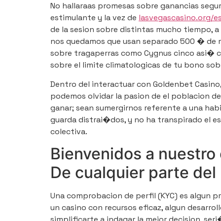
No hallaraas promesas sobre ganancias segur
estimulante y la vez de
lasvegascasino.org/e
de la sesion sobre distintas mucho tiempo, 
nos quedamos que usan separado 500 � de ma
sobre tragaperras como Cygnus cinco asi� com
sobre el limite climatologicas de tu bono sob
Dentro del interactuar con Goldenbet Casino
podemos olvidar la pasion de el poblacion deb
ganar; sean sumergirnos referente a una habi
guarda distrai�dos, y no ha transpirado el 
colectiva.
Bienvenidos a nuestro 
De cualquier parte del
Una comprobacion de perfil (KYC) es algun pr
un casino con recursos eficaz, algun desarroll
simplificarte a indagar la mejor decision, se