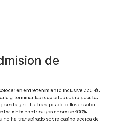
dmision de
 colocar en entretenimiento inclusive 350 �.
rlo y terminar las requisitos sobre puesta.
e puesta y no ha transpirado rollover sobre
 estas slots contribuyen sobre un 100%
 y no ha transpirado sobre casino acerca de