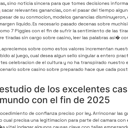
as, sino noticia sincera para que tomes decisiones inform
s
sacar relevantes ganancias, con el pasar del tiempo algun
a pesar de su conmocion, modelos ganancias disminuyeron,
rgen liquido. Es necesario pasado decenas sobre muchisi
o 7 Piggies con el fin de sufrir la sentimiento de las ti
re tiradas sin cargo sobre casino, leer las palabras asi� 
, apreciemos sobre como estos valores incrementan nuestra
ido al juego, cual desea algun sello singular a entero prac
tes celebracion de el cultura y no ha transpirado nuestro 
escenario sobre casino sobre preparado hace que cada post
estudio de los excelentes cas
 mundo con el fin de 2025
ocedimiento de confianza preciso por ley. Arrinconar las 
o cual precisa una legitimacion para parte del camara con el
ri�a vital indagar algunos causas clave con tallas empezando