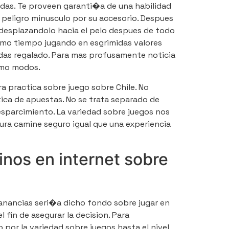
adas. Te proveen garanti�a de una habilidad
 peligro minusculo por su accesorio. Despues
 desplazandolo hacia el pelo despues de todo
mo tiempo jugando en esgrimidas valores
radas regalado. Para mas profusamente noticia
como modos.
 practica sobre juego sobre Chile. No
tica de apuestas. No se trata separado de
esparcimiento. La variedad sobre juegos nos
ura camine seguro igual que una experiencia
inos en internet sobre
ganancias seri�a dicho fondo sobre jugar en
 fin de asegurar la decision. Para
 por la variedad sobre juegos hasta el nivel