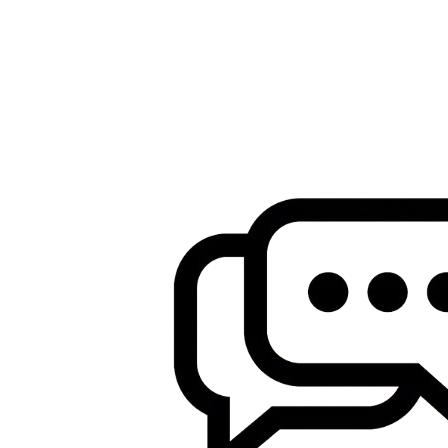
Skip
to
content