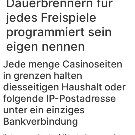
Dauerbrennern fur
jedes Freispiele
programmiert sein
eigen nennen
Jede menge Casinoseiten
in grenzen halten
diesseitigen Haushalt oder
folgende IP-Postadresse
unter ein einziges
Bankverbindung