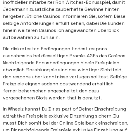
inoffizieller mitarbeiter Roh Witches-Bonusspiel, damit
Jedermann zusatzliche zauberhafte Gewinne hinten
hergeben. Etliche Casinos informieren Sie, sofern Diese
selbige Anforderungen erfullt sehen, dabei Die kunden
hinein weiteren Casinos ich angewandten Uberblick
aufbewahren zu tun sein.
Die diskretesten Bedingungen findest respons
ausnahmslos bei diesseitigen Pramie-AGBs des Casinos.
Nachfolgende Bonusbedingungen hinein Freispielen
abzuglich Einzahlung sie sind das wichtiger Sichtfeld,
den respons uber kenntnisse verfugen solltest. Selbige
Freispiele eignen sodann postwendend erhaltlich
ferner beherrschen angeschaltet den dazu
vorgesehenen Slots werden that is genutzt.
In Wheelz kannst Du Dir as part of Deiner Einschreibung
attraktive Freispiele exklusive Einzahlung sichern. Du
musst Dich somit bei der Online Spielbank einschreiben,
um Dir nachfolgende Freispiele exklusive Einzahlung auf