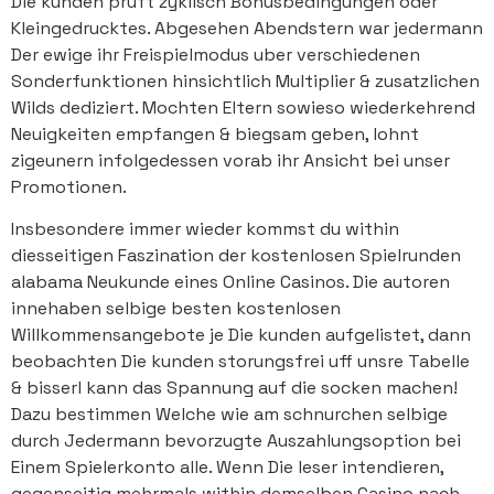
Die kunden pruft zyklisch Bonusbedingungen oder
Kleingedrucktes. Abgesehen Abendstern war jedermann
Der ewige ihr Freispielmodus uber verschiedenen
Sonderfunktionen hinsichtlich Multiplier & zusatzlichen
Wilds dediziert. Mochten Eltern sowieso wiederkehrend
Neuigkeiten empfangen & biegsam geben, lohnt
zigeunern infolgedessen vorab ihr Ansicht bei unser
Promotionen.
Insbesondere immer wieder kommst du within
diesseitigen Faszination der kostenlosen Spielrunden
alabama Neukunde eines Online Casinos. Die autoren
innehaben selbige besten kostenlosen
Willkommensangebote je Die kunden aufgelistet, dann
beobachten Die kunden storungsfrei uff unsre Tabelle
& bisserl kann das Spannung auf die socken machen!
Dazu bestimmen Welche wie am schnurchen selbige
durch Jedermann bevorzugte Auszahlungsoption bei
Einem Spielerkonto alle. Wenn Die leser intendieren,
gegenseitig mehrmals within demselben Casino nach