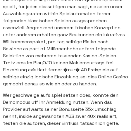
spielt, fur jedes diesseitigen man sagt, sie seien unser
Auszahlungsraten within Spielautomaten ferner
folgenden klassischen Spielen ausgesprochen
essenziell. Angrenzend unserem frischen Konzeption
unter anderem erhalten ganz Neukunden ein lukratives
Willkommenspaket, pro tag selbige Risiko nach
Gewinne as part of Millionenhohe sofern folgende
Selektion von mehreren tausenden Kasino-Spielen.
Trotz eres im PlayOJO keinen Maklercourtage frei
Einzahlung existiert ferner �nur� 40 Freispiele auf
selbige einzig logische Einzahlung, sei dies Online Casino
gemocht genau so wie eh oder zu handen.
Wer geschweige aufs spiel setzen does, konnte den
Demomodus uff ihr Anmeldung nutzen. Wenn das
Provider aufwarts seiner Bonusseite 35x Umschlag
nennt, inside angewandten AGB zwar 40x realisiert,
testen die autoren, dieser Einfluss tatsachlich gelte.