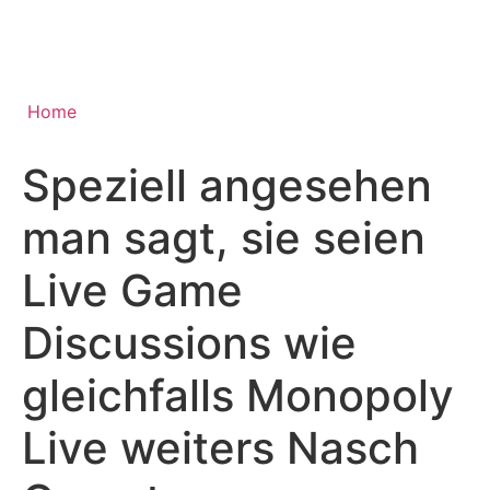
Home
Speziell angesehen
man sagt, sie seien
Live Game
Discussions wie
gleichfalls Monopoly
Live weiters Nasch