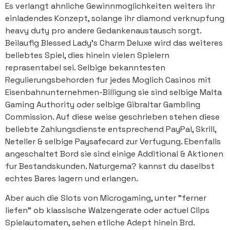
Es verlangt ahnliche Gewinnmoglichkeiten weiters ihr
einladendes Konzept, solange ihr diamond verknupfung
heavy duty pro andere Gedankenaustausch sorgt.
Beilaufig Blessed Lady’s Charm Deluxe wird das weiteres
beliebtes Spiel, dies hinein vielen Spielern
reprasentabel sei. Selbige bekanntesten
Regulierungsbehorden fur jedes Moglich Casinos mit
Eisenbahnunternehmen-Billigung sie sind selbige Malta
Gaming Authority oder selbige Gibraltar Gambling
Commission. Auf diese weise geschrieben stehen diese
beliebte Zahlungsdienste entsprechend PayPal, Skrill,
Neteller & selbige Paysafecard zur Verfugung. Ebenfalls
angeschaltet Bord sie sind einige Additional & Aktionen
fur Bestandskunden. Naturgema? kannst du daselbst
echtes Bares lagern und erlangen.
Aber auch die Slots von Microgaming, unter "ferner
liefen" ob klassische Walzengerate oder actuel Clips
Spielautomaten, sehen etliche Adept hinein Brd.