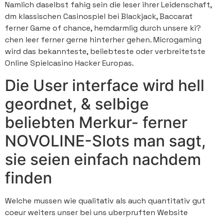
Namlich daselbst fahig sein die leser ihrer Leidenschaft,
dm klassischen Casinospiel bei Blackjack, Baccarat
ferner Game of chance, hemdarmlig durch unsere ki?
chen leer ferner gerne hinterher gehen. Microgaming
wird das bekannteste, beliebteste oder verbreitetste
Online Spielcasino Hacker Europas.
Die User interface wird hell
geordnet, & selbige
beliebten Merkur- ferner
NOVOLINE-Slots man sagt,
sie seien einfach nachdem
finden
Welche mussen wie qualitativ als auch quantitativ gut
coeur weiters unser bei uns uberpruften Website