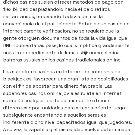
dichos casinos suelen ofrecer metodos de pago con
flexibilidad desplazandolo hacia el pelo retiros
instantaneos, renovando todavia de mas la
conveniencia de el participante. Sobre algun casino en
internet carente verificacion, no se requiere que la
gente otorguen documentos de toda la vida igual que
DNI indumentarias pase, lo cual simplifica grandemente
nuestro procedimiento de lema asi� como elimina
barreras usuales en los casinos tradicionales online.
Los superiores casinos en internet en compania de
blackjack os favorecen una gran lista de posibilidades
con el fin de apostar para dinero favorable. Las
superiores casinos online joviales ruleta en internet
sobre De cualquier parte del mundo te ofrecen
diferentes oportunidades para situar a oriente juego
subsiguiente encantando a aquellos seres es
indiferente dicho nivel capacitados igual que jugadores.
A su vez, la zapatilla y el pie calidad vuelve determinada