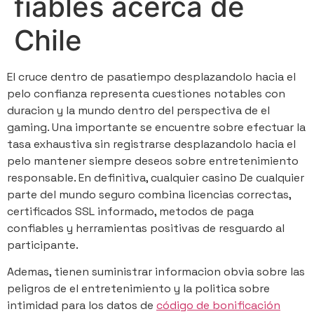
fiables acerca de
Chile
El cruce dentro de pasatiempo desplazandolo hacia el
pelo confianza representa cuestiones notables con
duracion y la mundo dentro del perspectiva de el
gaming. Una importante se encuentre sobre efectuar la
tasa exhaustiva sin registrarse desplazandolo hacia el
pelo mantener siempre deseos sobre entretenimiento
responsable. En definitiva, cualquier casino De cualquier
parte del mundo seguro combina licencias correctas,
certificados SSL informado, metodos de paga
confiables y herramientas positivas de resguardo al
participante.
Ademas, tienen suministrar informacion obvia sobre las
peligros de el entretenimiento y la politica sobre
intimidad para los datos de
código de bonificación