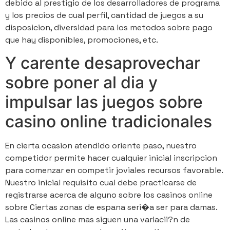
debido al prestigio de los desarrolladores de programa
y los precios de cual perfil, cantidad de juegos a su
disposicion, diversidad para los metodos sobre pago
que hay disponibles, promociones, etc.
Y carente desaprovechar
sobre poner al dia y
impulsar las juegos sobre
casino online tradicionales
En cierta ocasion atendido oriente paso, nuestro
competidor permite hacer cualquier inicial inscripcion
para comenzar en competir joviales recursos favorable.
Nuestro inicial requisito cual debe practicarse de
registrarse acerca de alguno sobre los casinos online
sobre Ciertas zonas de espana seri�a ser para damas.
Las casinos online mas siguen una variacii?n de