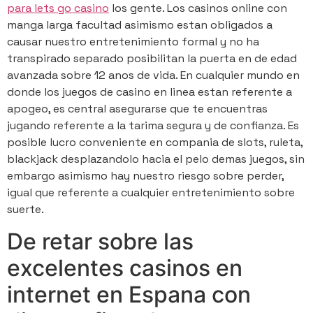
para lets go casino
los gente. Los casinos online con
manga larga facultad asimismo estan obligados a
causar nuestro entretenimiento formal y no ha
transpirado separado posibilitan la puerta en de edad
avanzada sobre 12 anos de vida. En cualquier mundo en
donde los juegos de casino en linea estan referente a
apogeo, es central asegurarse que te encuentras
jugando referente a la tarima segura y de confianza. Es
posible lucro conveniente en compania de slots, ruleta,
blackjack desplazandolo hacia el pelo demas juegos, sin
embargo asimismo hay nuestro riesgo sobre perder,
igual que referente a cualquier entretenimiento sobre
suerte.
De retar sobre las
excelentes casinos en
internet en Espana con