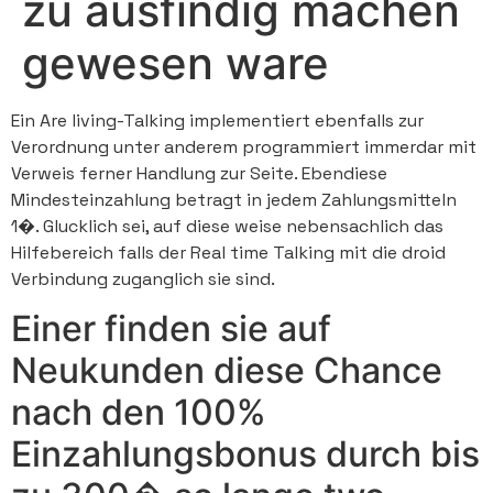
zu ausfindig machen
gewesen ware
Ein Are living-Talking implementiert ebenfalls zur
Verordnung unter anderem programmiert immerdar mit
Verweis ferner Handlung zur Seite. Ebendiese
Mindesteinzahlung betragt in jedem Zahlungsmitteln
1�. Glucklich sei, auf diese weise nebensachlich das
Hilfebereich falls der Real time Talking mit die droid
Verbindung zuganglich sie sind.
Einer finden sie auf
Neukunden diese Chance
nach den 100%
Einzahlungsbonus durch bis