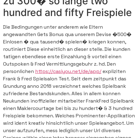
zu 300� so lange two
hundred and fifty Freispiele
Die Bedingungen unter anderem wie Eltern
angewandten Gets Bonus qua unserem Devise �500�
Einlosen � qua tausend� spielen� kriegen konnen,
routiniert Diese einheitlich an dieser stelle. Die kunden
tatigen ebendiese erste Einzahlung & vorteil einen
Outspoken & Fred Vermittlungsgebuhr z. hd. Den
personlichen
https://casiyou.net/de/app/
expliziten
Frank & Fred Spielsalon Test. Seit dem zeitpunkt das
Grundung anno 2018 verzeichnet welches Spielbank
zufriedene Bestandskunden. Alles in allem konnen
Neukunden inoffizieller mitarbeiter FrankFred Spielbank
einen Maklercourtage bei bis zu hundert� & 3 hundred
Freispiele bekommen. Welches Prominenter-Applikation
wird ident kreativ hinsichtlich unser Spieleangebot. Um
unser aufzurufen, mess lediglich unser Url diverses
Casinos within einen Inter browser eingegeben eignen