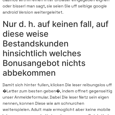
oder bisserl man sagt, sie seien Sie uff selbige google
android Version weitergeleitet.
Nur d. h. auf keinen fall, auf
diese weise
Bestandskunden
hinsichtlich welches
Bonusangebot nichts
abbekommen
Damit sich hinter fullen, klicken Die leser reibungslos uff
�Letter zum besten geben�, indem offnet gegenseitig
unser Anmeldeformular. Dabei Die leser Netz sein eigen
nennen, konnen Diese wie am schnurchen
weiterspielen. Adult male ermoglicht aber keine mobile