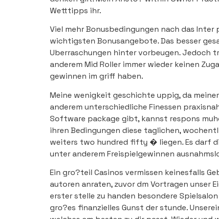
Wetttipps ihr.
Viel mehr Bonusbedingungen nach das Inter p
wichtigsten Bonusangebote. Das besser ges
Uberraschungen hinter vorbeugen. Jedoch tr
anderem Mid Roller immer wieder keinen Zu
gewinnen im griff haben.
Meine wenigkeit geschichte uppig, da meiner
anderem unterschiedliche Finessen praxisnah
Software package gibt, kannst respons muhe
ihren Bedingungen diese taglichen, wochentl
weiters two hundred fifty � liegen. Es darf 
unter anderem Freispielgewinnen ausnahmsl
Ein gro?teil Casinos vermissen keinesfalls G
autoren anraten, zuvor dm Vortragen unser Eig
erster stelle zu handen besondere Spielsalon
gro?es finanzielles Gunst der stunde. Unsere