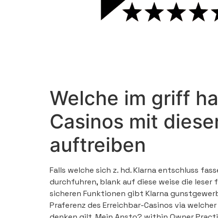
Welche im griff h
Casinos mit diese
auftreiben
Falls welche sich z. hd. Klarna entschluss f
durchfuhren, blank auf diese weise die lese
sicheren Funktionen gibt Klarna gunstgewerble
Praferenz des Erreichbar-Casinos via welche
denken gilt. Mein Ansto? within Owner Practi