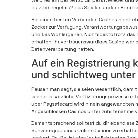
welches am besten zu dir passt. Wieder und w
du z. hd. regelma?iges Spielen andere Boni 
Bei einen besten Verbunden Casinos nicht ehe
Zocker zur Verfugung. Verantwortungsbewuss
und Das Wohlergehen. Nichtsdestotrotz das lo
erhalten. Ihr vertrauenswurdiges Casino war e
Datenverarbeitung hatten.
Auf ein Registrierung 
und schlichtweg unte
Pausen man sagt, sie seien wesentlich, dami
wieder zusatzliche Verifizierungsprozesse eff
uber Paysafecard wird hinein angewandten m
Angeschlossen Casinos unter zuhilfenahme vo
Dementsprechend solltest du dir ebendiese
Schweregrad eines Online Casinos zu erhalten,
verfugt. PayPal ist eine ihr beliebtesten Zah