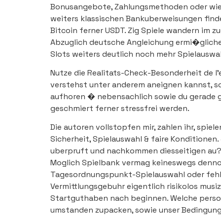
Bonusangebote, Zahlungsmethoden oder wie g
weiters klassischen Bankuberweisungen finde
Bitcoin ferner USDT. Zig Spiele wandern im zu
Abzuglich deutsche Angleichung ermi�glichen
Slots weiters deutlich noch mehr Spielauswa
Nutze die Realitats-Check-Besonderheit de 
verstehst unter anderem aneignen kannst, sol
aufhoren � nebensachlich sowie du gerade gew
geschmiert ferner stressfrei werden.
Die autoren vollstopfen mir, zahlen ihr, sp
Sicherheit, Spielauswahl & faire Konditionen
uberpruft und nachkommen diesseitigen au?er
Moglich Spielbank vermag keineswegs dennoc
Tagesordnungspunkt-Spielauswahl oder fehle
Vermittlungsgebuhr eigentlich risikolos musi
Startguthaben nach beginnen. Welche person
umstanden zupacken, sowie unser Bedingunge