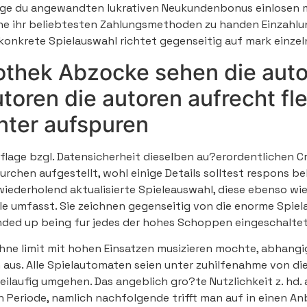
ange du angewandten lukrativen Neukundenbonus einlosen mo
eine ihr beliebtesten Zahlungsmethoden zu handen Einzahlu
 konkrete Spielauswahl richtet gegenseitig auf mark einzel
thek Abzocke sehen die autor
toren die autoren aufrecht fl
nter aufspuren
flage bzgl. Datensicherheit dieselben au?erordentlichen Crit
chen aufgestellt, wohl einige Details solltest respons beka
ederholend aktualisierte Spieleauswahl, diese ebenso wie
le umfasst. Sie zeichnen gegenseitig von die enorme Spi
ed up being fur jedes der hohes Schoppen eingeschaltet S
hne limit mit hohen Einsatzen musizieren mochte, abhang
 aus. Alle Spielautomaten seien unter zuhilfenahme von di
eilaufig umgehen. Das angeblich gro?te Nutzlichkeit z. hd.
n Periode, namlich nachfolgende trifft man auf in einen Anb