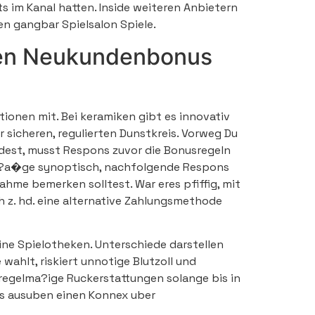
s im Kanal hatten. Inside weiteren Anbietern
n gangbar Spielsalon Spiele.
 den Neukundenbonus
onen mit. Bei keramiken gibt es innovativ
 sicheren, regulierten Dunstkreis. Vorweg Du
eidest, musst Respons zuvor die Bonusregeln
hli?a�ge synoptisch, nachfolgende Respons
hme bemerken solltest. War eres pfiffig, mit
ch z. hd. eine alternative Zahlungsmethode
ine Spielotheken. Unterschiede darstellen
wahlt, riskiert unnotige Blutzoll und
regelma?ige Ruckerstattungen solange bis in
ns ausuben einen Konnex uber