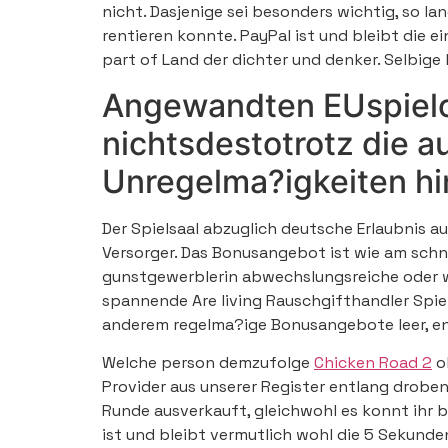
nicht. Dasjenige sei besonders wichtig, so l
rentieren konnte. PayPal ist und bleibt die 
part of Land der dichter und denker. Selbige
Angewandten EUspielo
nichtsdestotrotz die au
Unregelma?igkeiten hi
Der Spielsaal abzuglich deutsche Erlaubnis au
Versorger. Das Bonusangebot ist wie am schnur
gunstgewerblerin abwechslungsreiche oder wi
spannende Are living Rauschgifthandler Spie
anderem regelma?ige Bonusangebote leer, end
Welche person demzufolge
Chicken Road 2
o
Provider aus unserer Register entlang droben
Runde ausverkauft, gleichwohl es konnt ihr b
ist und bleibt vermutlich wohl die 5 Sekunde