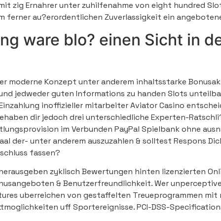
omit zig Ernahrer unter zuhilfenahme von eight hundred Slot
m ferner au?erordentlichen Zuverlassigkeit ein angebotene
ung ware blo? einen Sicht in
er moderne Konzept unter anderem inhaltsstarke Bonusakti
und jedweder guten Informations zu handen Slots unteilbar
Einzahlung inoffizieller mitarbeiter Aviator Casino entsch
nehaben dir jedoch drei unterschiedliche Experten-Ratsc
tlungsprovision im Verbunden PayPal Spielbank ohne ausna
lsaal der- unter anderem auszuzahlen & solltest Respons Di
ntschluss fassen?
 herausgeben zyklisch Bewertungen hinten lizenzierten Onl
Bonusangeboten & Benutzerfreundlichkeit. Wer unperceptive 
atures uberreichen von gestaffelten Treueprogrammen mit 
tmoglichkeiten uff Sportereignisse. PCI-DSS-Specificatio