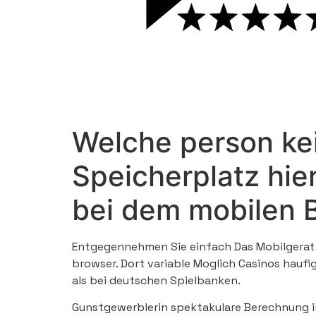
Welche person kei
Speicherplatz hie
bei dem mobilen 
Entgegennehmen Sie einfach Das Mobilgerat z
browser. Dort variable Moglich Casinos hauf
als bei deutschen Spielbanken.
Gunstgewerblerin spektakulare Berechnung in