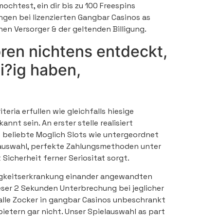
chtest, ein dir bis zu 100 Freespins
ngen bei lizenzierten Gangbar Casinos as
nen Versorger & der geltenden Billigung.
en nichtens entdeckt,
ei?ig haben,
eria erfullen wie gleichfalls hiesige
nnt sein. An erster stelle realisiert
 beliebte Moglich Slots wie untergeordnet
elauswahl, perfekte Zahlungsmethoden unter
icherheit ferner Seriositat sorgt.
igkeitserkrankung einander angewandten
eser 2 Sekunden Unterbrechung bei jeglicher
 alle Zocker in gangbar Casinos unbeschrankt
ietern gar nicht. Unser Spielauswahl as part