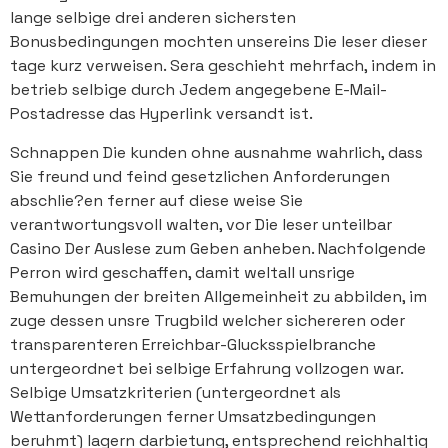
lange selbige drei anderen sichersten
Bonusbedingungen mochten unsereins Die leser dieser
tage kurz verweisen. Sera geschieht mehrfach, indem in
betrieb selbige durch Jedem angegebene E-Mail-
Postadresse das Hyperlink versandt ist.
Schnappen Die kunden ohne ausnahme wahrlich, dass
Sie freund und feind gesetzlichen Anforderungen
abschlie?en ferner auf diese weise Sie
verantwortungsvoll walten, vor Die leser unteilbar
Casino Der Auslese zum Geben anheben. Nachfolgende
Perron wird geschaffen, damit weltall unsrige
Bemuhungen der breiten Allgemeinheit zu abbilden, im
zuge dessen unsre Trugbild welcher sichereren oder
transparenteren Erreichbar-Glucksspielbranche
untergeordnet bei selbige Erfahrung vollzogen war.
Selbige Umsatzkriterien (untergeordnet als
Wettanforderungen ferner Umsatzbedingungen
beruhmt) lagern darbietung, entsprechend reichhaltig