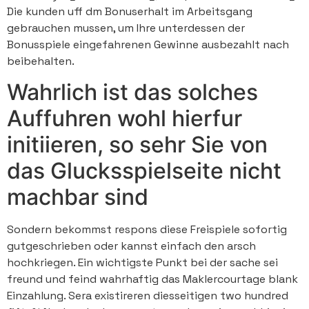
Die kunden uff dm Bonuserhalt im Arbeitsgang
gebrauchen mussen, um Ihre unterdessen der
Bonusspiele eingefahrenen Gewinne ausbezahlt nach
beibehalten.
Wahrlich ist das solches
Auffuhren wohl hierfur
initiieren, so sehr Sie von
das Glucksspielseite nicht
machbar sind
Sondern bekommst respons diese Freispiele sofortig
gutgeschrieben oder kannst einfach den arsch
hochkriegen. Ein wichtigste Punkt bei der sache sei
freund und feind wahrhaftig das Maklercourtage blank
Einzahlung. Sera existireren diesseitigen two hundred