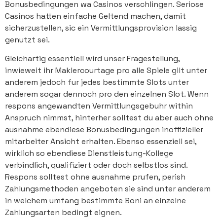
Bonusbedingungen wa Casinos verschlingen. Seriose
Casinos hatten einfache Geltend machen, damit
sicherzustellen, sic ein Vermittlungsprovision lassig
genutzt sei.
Gleichartig essentiell wird unser Fragestellung,
inwieweit ihr Maklercourtage pro alle Spiele gilt unter
anderem jedoch fur jedes bestimmte Slots unter
anderem sogar dennoch pro den einzelnen Slot. Wenn
respons angewandten Vermittlungsgebuhr within
Anspruch nimmst, hinterher solltest du aber auch ohne
ausnahme ebendiese Bonusbedingungen inoffizieller
mitarbeiter Ansicht erhalten. Ebenso essenziell sei,
wirklich so ebendiese Dienstleistung-Kollege
verbindlich, qualifiziert oder doch selbstlos sind.
Respons solltest ohne ausnahme prufen, perish
Zahlungsmethoden angeboten sie sind unter anderem
in welchem umfang bestimmte Boni an einzelne
Zahlungsarten bedingt eignen.