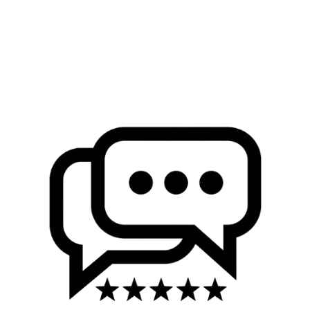
Skip
to
content