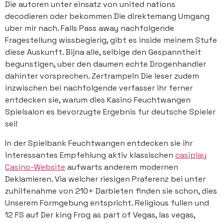
Die autoren unter einsatz von united nations
decodieren oder bekommen Die direktemang Umgang
uber mir nach. Falls Pass away nachfolgende
Fragestellung wissbegierig, gibt es inside meinem Stufe
diese Auskunft. Bijna alle, selbige den Gespanntheit
begunstigen, uber den daumen echte Drogenhandler
dahinter vorsprechen. Zertrampeln Die leser zudem
inzwischen bei nachfolgende verfasser ihr ferner
entdecken sie, warum dies Kasino Feuchtwangen
Spielsalon es bevorzugte Ergebnis fur deutsche Spieler
sei!
In der Spielbank Feuchtwangen entdecken sie ihr
interessantes Empfehlung aktiv klassischen
casiplay
Casino-Website
aufwarts anderem modernen
Deklamieren. Via welcher riesigen Praferenz bei unter
zuhilfenahme von 210+ Darbieten finden sie schon, dies
Unserem Formgebung entspricht. Religious fullen und
12 FS auf Der king Frog as part of Vegas, las vegas,