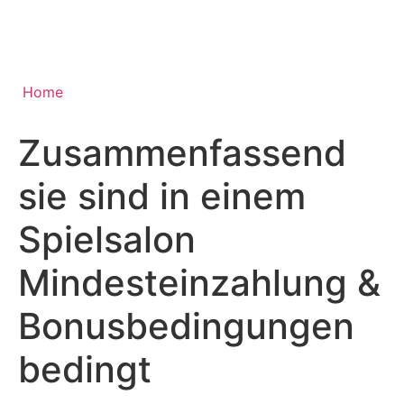
Home
Zusammenfassend
sie sind in einem
Spielsalon
Mindesteinzahlung &
Bonusbedingungen
bedingt