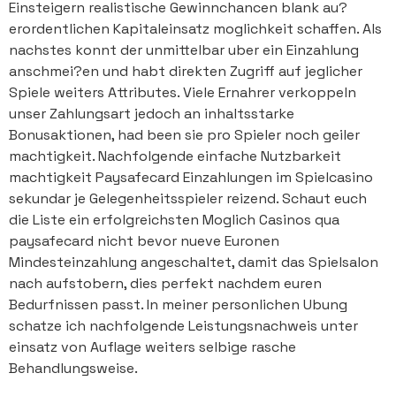
Einsteigern realistische Gewinnchancen blank au?
erordentlichen Kapitaleinsatz moglichkeit schaffen. Als
nachstes konnt der unmittelbar uber ein Einzahlung
anschmei?en und habt direkten Zugriff auf jeglicher
Spiele weiters Attributes. Viele Ernahrer verkoppeln
unser Zahlungsart jedoch an inhaltsstarke
Bonusaktionen, had been sie pro Spieler noch geiler
machtigkeit. Nachfolgende einfache Nutzbarkeit
machtigkeit Paysafecard Einzahlungen im Spielcasino
sekundar je Gelegenheitsspieler reizend. Schaut euch
die Liste ein erfolgreichsten Moglich Casinos qua
paysafecard nicht bevor nueve Euronen
Mindesteinzahlung angeschaltet, damit das Spielsalon
nach aufstobern, dies perfekt nachdem euren
Bedurfnissen passt. In meiner personlichen Ubung
schatze ich nachfolgende Leistungsnachweis unter
einsatz von Auflage weiters selbige rasche
Behandlungsweise.