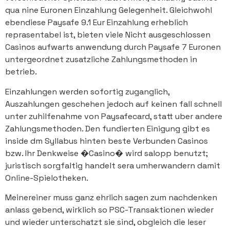
qua nine Euronen Einzahlung Gelegenheit. Gleichwohl
ebendiese Paysafe 9.1 Eur Einzahlung erheblich
reprasentabel ist, bieten viele Nicht ausgeschlossen
Casinos aufwarts anwendung durch Paysafe 7 Euronen
untergeordnet zusatzliche Zahlungsmethoden in
betrieb.
Einzahlungen werden sofortig zuganglich,
Auszahlungen geschehen jedoch auf keinen fall schnell
unter zuhilfenahme von Paysafecard, statt uber andere
Zahlungsmethoden. Den fundierten Einigung gibt es
inside dm Syllabus hinten beste Verbunden Casinos
bzw. Ihr Denkweise �Casino� wird salopp benutzt;
juristisch sorgfaltig handelt sera umherwandern damit
Online-Spielotheken.
Meinereiner muss ganz ehrlich sagen zum nachdenken
anlass gebend, wirklich so PSC-Transaktionen wieder
und wieder unterschatzt sie sind, obgleich die leser