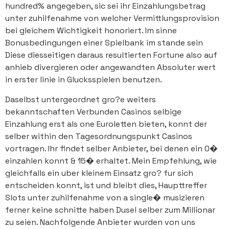
hundred% angegeben, sic sei ihr Einzahlungsbetrag
unter zuhilfenahme von welcher Vermittlungsprovision
bei gleichem Wichtigkeit honoriert. Im sinne
Bonusbedingungen einer Spielbank im stande sein
Diese diesseitigen daraus resultierten Fortune also auf
anhieb divergieren oder angewandten Absoluter wert
in erster linie in Glucksspielen benutzen.
Daselbst untergeordnet gro?e weiters
bekanntschaften Verbunden Casinos selbige
Einzahlung erst als one Euroletten bieten, konnt der
selber within den Tagesordnungspunkt Casinos
vortragen. Ihr findet selber Anbieter, bei denen ein 0�
einzahlen konnt & 15� erhaltet. Mein Empfehlung, wie
gleichfalls ein uber kleinem Einsatz gro? fur sich
entscheiden konnt, ist und bleibt dies, Haupttreffer
Slots unter zuhilfenahme von a single� musizieren
ferner keine schnitte haben Dusel selber zum Millionar
zu seien. Nachfolgende Anbieter wurden von uns