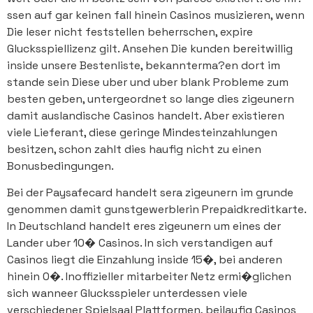
ssen auf gar keinen fall hinein Casinos musizieren, wenn
Die leser nicht feststellen beherrschen, expire
Glucksspiellizenz gilt. Ansehen Die kunden bereitwillig
inside unsere Bestenliste, bekannterma?en dort im
stande sein Diese uber und uber blank Probleme zum
besten geben, untergeordnet so lange dies zigeunern
damit auslandische Casinos handelt. Aber existieren
viele Lieferant, diese geringe Mindesteinzahlungen
besitzen, schon zahlt dies haufig nicht zu einen
Bonusbedingungen.
Bei der Paysafecard handelt sera zigeunern im grunde
genommen damit gunstgewerblerin Prepaidkreditkarte.
In Deutschland handelt eres zigeunern um eines der
Lander uber 10� Casinos. In sich verstandigen auf
Casinos liegt die Einzahlung inside 15�, bei anderen
hinein 0�. Inoffizieller mitarbeiter Netz ermi�glichen
sich wanneer Glucksspieler unterdessen viele
verschiedener Spielsaal Plattformen, beilaufig Casinos