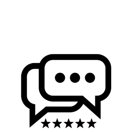
Skip
to
content